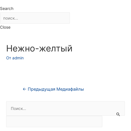
Search
Close
Нежно-желтый
От
admin
Навигация
←
Предыдущая Медиафайлы
по
Н
записям
а
й
т