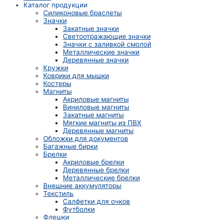
Каталог продукции
Силиконовые браслеты
Значки
Закатные значки
Светоотражающие значки
Значки с заливкой смолой
Металлические значки
Деревянные значки
Кружки
Коврики для мышки
Костеры
Магниты
Акриловые магниты
Виниловые магниты
Закатные магниты
Мягкие магниты из ПВХ
Деревянные магниты
Обложки для документов
Багажные бирки
Брелки
Акриловые брелки
Деревянные брелки
Металлические брелки
Внешние аккумуляторы
Текстиль
Салфетки для очков
Футболки
Флешки