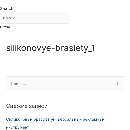
Search
Close
silikonovye-braslety_1
Н
а
й
т
Свежие записи
и
:
Силиконовый браслет универсальный рекламный
инструмент