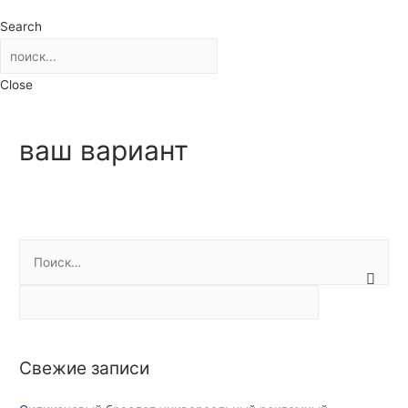
Search
Close
ваш вариант
Н
а
й
т
и
Свежие записи
: