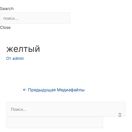
Search
Close
желтый
От
admin
Навигация
←
Предыдущая Медиафайлы
по
Н
записям
а
й
т