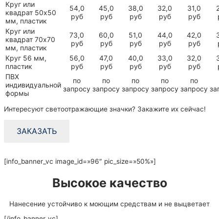
Круг или
54,0
45,0
38,0
32,0
31,0
квадрат 50х50
руб
руб
руб
руб
руб
мм, пластик
Круг или
73,0
60,0
51,0
44,0
42,0
квадрат 70х70
руб
руб
руб
руб
руб
мм, пластик
Круг 56 мм,
56,0
47,0
40,0
33,0
32,0
пластик
руб
руб
руб
руб
руб
ПВХ
по
по
по
по
по
индивидуальной
запросу
запросу
запросу
запросу
запросу
за
формы
Интересуют светоотражающие значки? Закажите их сейчас!
ЗАКАЗАТЬ
[info_banner_vc image_id=»96″ pic_size=»50%»]
Высокое качество
Нанесение устойчиво к моющим средствам и не выцветает
[/info_banner_vc]