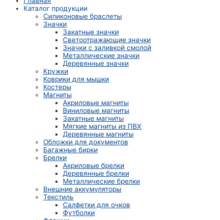
Главная
Каталог продукции
Силиконовые браслеты
Значки
Закатные значки
Светоотражающие значки
Значки с заливкой смолой
Металлические значки
Деревянные значки
Кружки
Коврики для мышки
Костеры
Магниты
Акриловые магниты
Виниловые магниты
Закатные магниты
Мягкие магниты из ПВХ
Деревянные магниты
Обложки для документов
Багажные бирки
Брелки
Акриловые брелки
Деревянные брелки
Металлические брелки
Внешние аккумуляторы
Текстиль
Салфетки для очков
Футболки