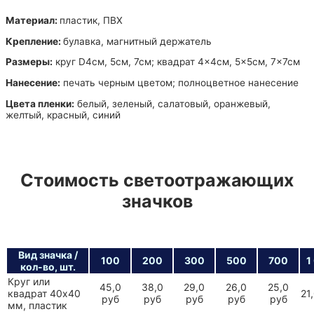
Материал:
пластик, ПВХ
Крепление:
булавка, магнитный держатель
Размеры:
круг D4см, 5см, 7см; квадрат 4×4см, 5×5см, 7×7см
Нанесение:
печать черным цветом; полноцветное нанесение
Цвета пленки:
белый, зеленый, салатовый, оранжевый,
желтый, красный, синий
Стоимость светоотражающих
значков
Вид значка /
100
200
300
500
700
1
кол-во, шт.
Круг или
45,0
38,0
29,0
26,0
25,0
квадрат 40х40
21
руб
руб
руб
руб
руб
мм, пластик