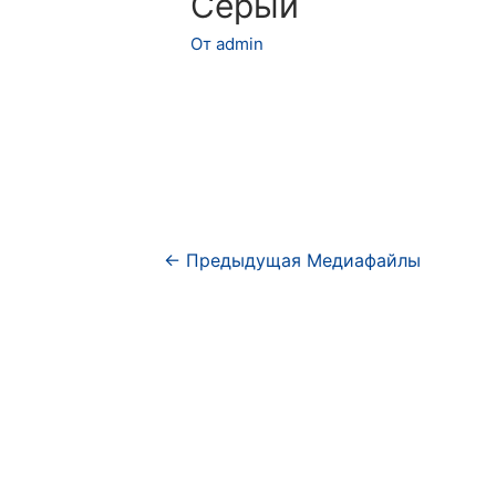
Серый
От
admin
Навигация
←
Предыдущая Медиафайлы
по
записям