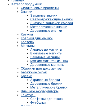
Главная
Каталог продукции
Силиконовые браслеты
Значки
Закатные значки
Светоотражающие значки
Значки с заливкой смолой
Металлические значки
Деревянные значки
Кружки
Коврики для мышки
Костеры
Магниты
Акриловые магниты
Виниловые магниты
Закатные магниты
Мягкие магниты из ПВХ
Деревянные магниты
Обложки для документов
Багажные бирки
Брелки
Акриловые брелки
Деревянные брелки
Металлические брелки
Внешние аккумуляторы
Текстиль
Салфетки для очков
Футболки