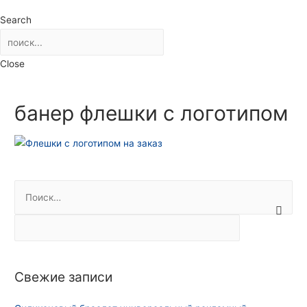
Search
Close
банер флешки с логотипом
Н
а
й
т
и
Свежие записи
: