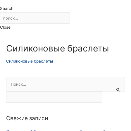
Search
Close
Силиконовые браслеты
Силиконовые браслеты
Н
а
й
т
и
Свежие записи
: