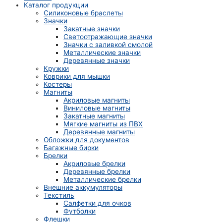
Каталог продукции
Силиконовые браслеты
Значки
Закатные значки
Светоотражающие значки
Значки с заливкой смолой
Металлические значки
Деревянные значки
Кружки
Коврики для мышки
Костеры
Магниты
Акриловые магниты
Виниловые магниты
Закатные магниты
Мягкие магниты из ПВХ
Деревянные магниты
Обложки для документов
Багажные бирки
Брелки
Акриловые брелки
Деревянные брелки
Металлические брелки
Внешние аккумуляторы
Текстиль
Салфетки для очков
Футболки
Флешки