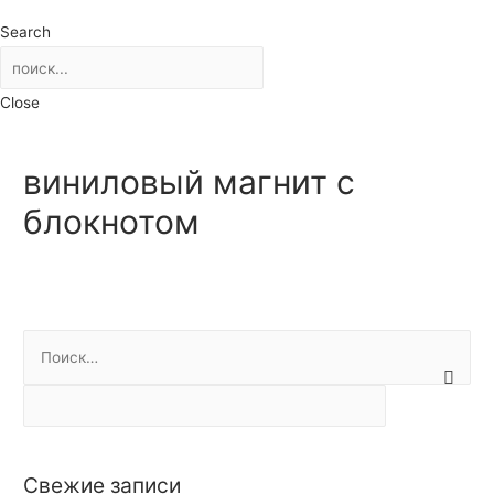
Search
Close
виниловый магнит с
блокнотом
Н
а
й
т
и
Свежие записи
: