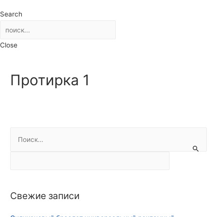
Search
Close
Протирка 1
Н
а
й
т
и
Свежие записи
: