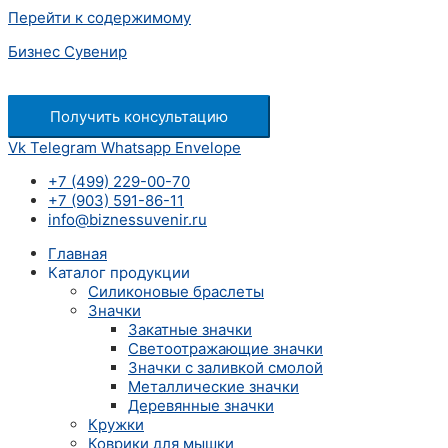
Перейти к содержимому
Бизнес Сувенир
Получить консультацию
Vk
Telegram
Whatsapp
Envelope
+7 (499) 229-00-70
+7 (903) 591-86-11
info@biznessuvenir.ru
Главная
Каталог продукции
Силиконовые браслеты
Значки
Закатные значки
Светоотражающие значки
Значки с заливкой смолой
Металлические значки
Деревянные значки
Кружки
Коврики для мышки