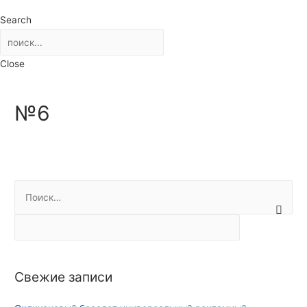
Search
Close
№6
Н
а
й
т
и
Свежие записи
: