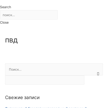
Search
Close
пвд
Н
а
й
т
и
Свежие записи
: