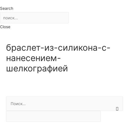
Search
Close
браслет-из-силикона-с-
нанесением-
шелкографией
Н
а
й
т