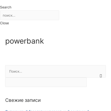
Search
Close
powerbank
Н
а
й
т
и
Свежие записи
: