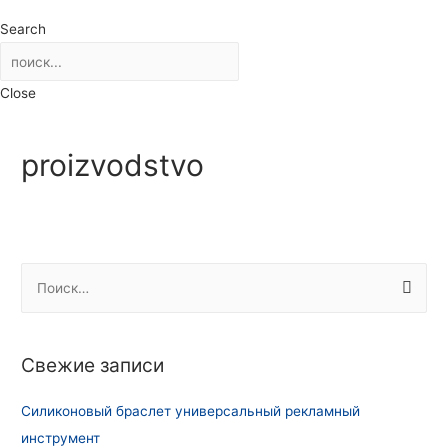
Search
Close
proizvodstvo
Н
а
й
т
Свежие записи
и
:
Силиконовый браслет универсальный рекламный
инструмент