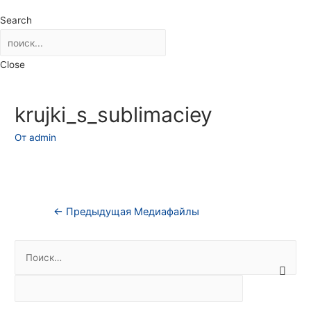
Search
Close
krujki_s_sublimaciey
От
admin
Навигация
←
Предыдущая Медиафайлы
по
Н
записям
а
й
т