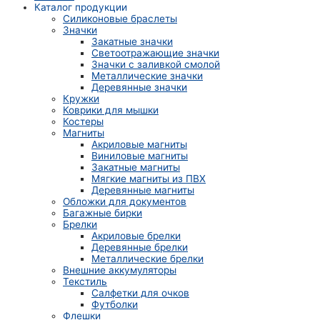
Каталог продукции
Силиконовые браслеты
Значки
Закатные значки
Светоотражающие значки
Значки с заливкой смолой
Металлические значки
Деревянные значки
Кружки
Коврики для мышки
Костеры
Магниты
Акриловые магниты
Виниловые магниты
Закатные магниты
Мягкие магниты из ПВХ
Деревянные магниты
Обложки для документов
Багажные бирки
Брелки
Акриловые брелки
Деревянные брелки
Металлические брелки
Внешние аккумуляторы
Текстиль
Салфетки для очков
Футболки
Флешки