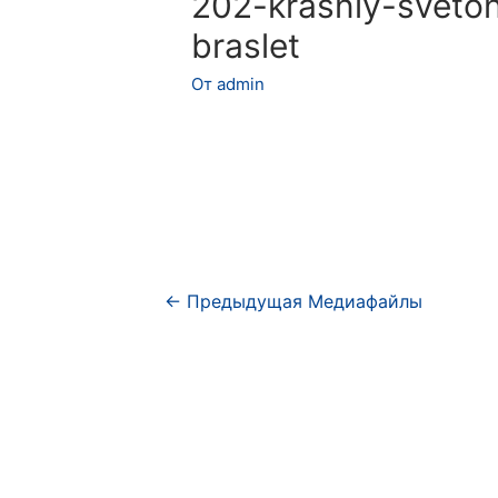
202-krasniy-svetona
braslet
От
admin
Навигация
←
Предыдущая Медиафайлы
по
записям