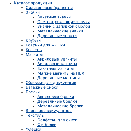
Каталог продукции
Силиконовые браслеты
Значки
Закатные значки
Светоотражающие значки
Значки с заливкой смолой
Металлические значки
Деревянные значки
Кружки
Коврики для мышки
Костеры
Магниты
Акриловые магниты
Виниловые магниты
Закатные магниты
Мягкие магниты из ПВХ
Деревянные магниты
Обложки для документов
Багажные бирки
Брелки
Акриловые брелки
Деревянные брелки
Металлические брелки
Внешние аккумуляторы
Текстиль
Салфетки для очков
Футболки
Флешки