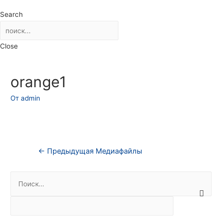
Search
Close
orange1
От
admin
Навигация
←
Предыдущая Медиафайлы
по
Н
записям
а
й
т