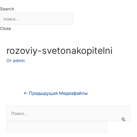
Search
Close
rozoviy-svetonakopitelni
От
admin
Навигация
←
Предыдущая Медиафайлы
по
Н
записям
а
й
т